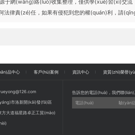
網(wǎng)絡(luò)收集整理，僅供學(xué)習(xí)交流
任何法律責(zé)任，如果有侵犯到您的權(quán)利，請(qǐng)及
hǎn)品中心
客戶(hù)案例
資訊中心
資質(zhì)榮譽(yù
yueyong@126.com
告訴您的電話(huà)，我們聯(lián
yáng)市洛新開(kāi)發(fā)區
)東方大道福星路卓正工貿(mào)
èi)