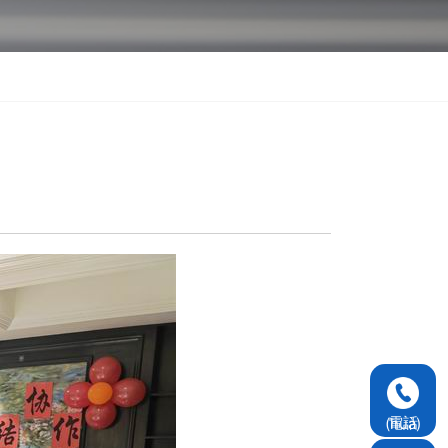
電話(huà)