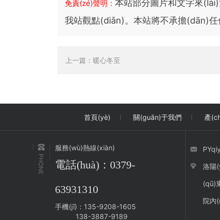
本站部分圖片和文字來(lái)源于
免責(zé)聲明：
我站觀點(diǎn)。本站將不承擔(dān)
上一篇：
暖心冬至
首頁(yè)
關(guān)于我們
產(c
服務(wù)熱線(xiàn)
PYqi
PHONE
電話(huà)：0379-
洛陽(
(qū
63931310
院內(n
手機(jī)：135-9208-1605
138-3887-9189