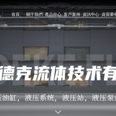
首頁
關于我們
產品中心
客戶案例
資訊中心
資質榮