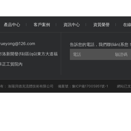
產品中心
客戶案例
資訊中心
資質榮譽
在
yueyong@126.com
告訴您的電話，我們聯(lián)系您
洛新開發(fā)區(qū)東方大道福
卓正工貿院內
所有：
洛陽貝德克流體技術有限公司
備案號：
豫ICP備17005951號-1
網站已支持I