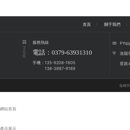
首頁
關于我們
服務熱線
PYqi
PHONE
電話：0379-63931310
洛陽市
手機：135-9208-1605
星路
138-3887-9189
版權
網站首頁
產品展示