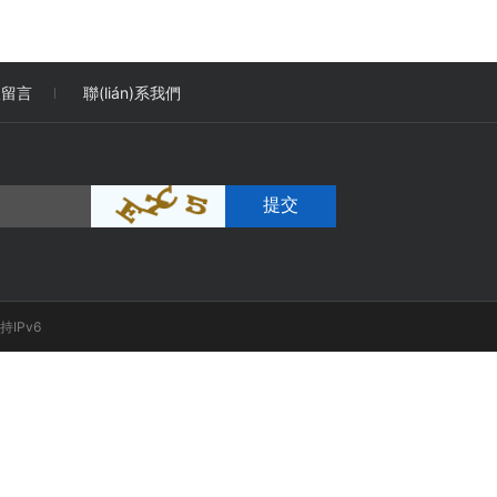
線留言
聯(lián)系我們
！
提交
Pv6