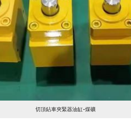
切頂鉆車夾緊器油缸-煤礦