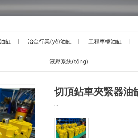
)油缸
冶金行業(yè)油缸
工程車輛油缸
液壓系統(tǒng)
切頂鉆車夾緊器油
...